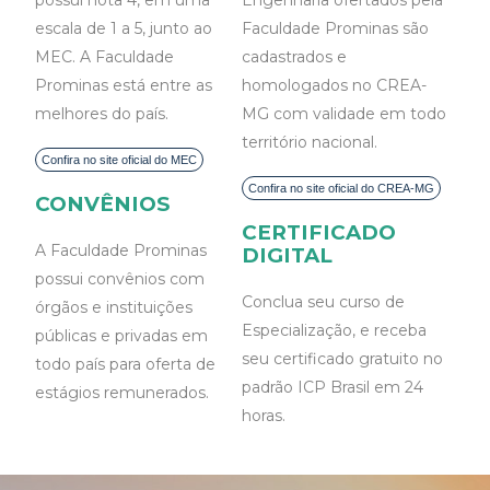
CONFIRA OS CURSOS
escala de 1 a 5, junto ao
Faculdade Prominas são
MEC. A Faculdade
cadastrados e
Prominas está entre as
homologados no CREA-
melhores do país.
MG com validade em todo
território nacional.
CONVÊNIOS
CERTIFICADO
A Faculdade Prominas
DIGITAL
possui convênios com
Conclua seu curso de
órgãos e instituições
Especialização, e receba
públicas e privadas em
seu certificado gratuito no
todo país para oferta de
padrão ICP Brasil em 24
estágios remunerados.
horas.
CONFIRA OS CURSOS