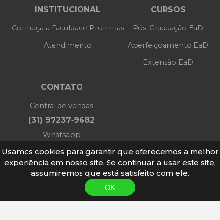
INSTITUCIONAL
CURSOS
Conheça a Faculdade Prominas
Pós-Graduação EaD
Atendimento
Aperfeiçoamento EaD
Extensão EaD
CONTATO
Central de vendas
(31) 97237‑9682
Whatsapp
Usamos cookies para garantir que oferecemos a melhor
(31) 97237 - 9682
experiência em nosso site. Se continuar a usar este site,
assumiremos que está satisfeito com ele.
MATRICULE-SE
Garantimos a confidencialidade de todas as suas
OK
informações. Você pode cancelar sua inscrição a qualquer
momento.
Desenvolvido por
LyTex©
- Representacão digital de