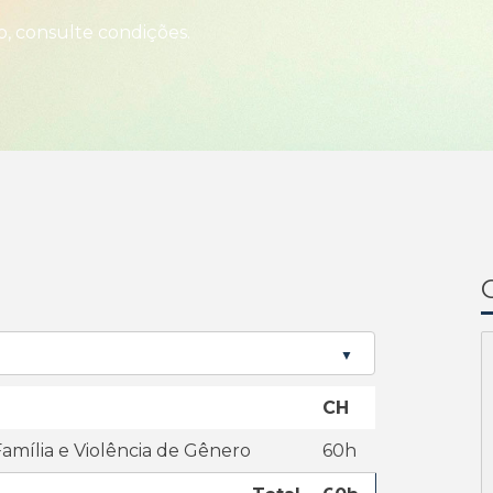
o, consulte condições.
CH
Família e Violência de Gênero
60h