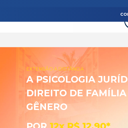
CO
EXTENSÃO A DISTÂNCIA
A PSICOLOGIA JURÍ
DIREITO DE FAMÍLIA
GÊNERO
POR
12x R$ 12,90*