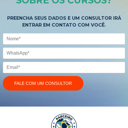
SOBRE OS CURSOS
?
PREENCHA SEUS DADOS E UM CONSULTOR IRÁ
ENTRAR EM CONTATO COM VOCÊ.
Nome
WhatsApp
Email
FALE COM UM CONSULTOR