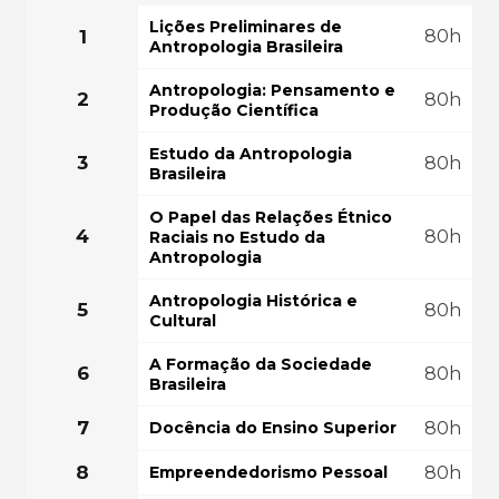
FAÇA SUA MATRÍ
COMEÇAR AGORA
Lições Preliminares de
1
80h
Antropologia Brasileira
GRÁTIS PO
Antropologia: Pensamento e
2
80h
Produção Científica
Estudo da Antropologia
3
80h
Brasileira
O Papel das Relações Étnico
4
80h
Raciais no Estudo da
Antropologia
Antropologia Histórica e
5
80h
Cultural
A Formação da Sociedade
6
80h
Brasileira
7
Docência do Ensino Superior
80h
8
Empreendedorismo Pessoal
80h