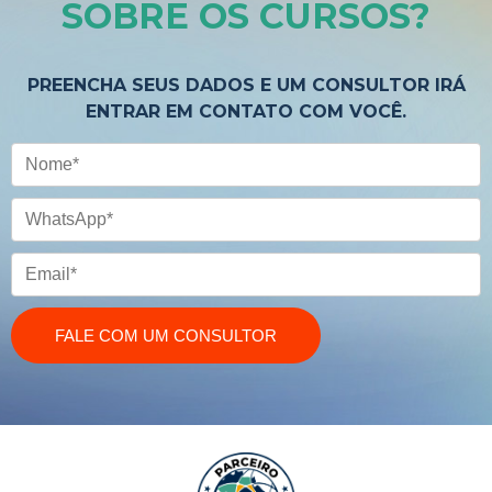
SOBRE OS CURSOS
?
PREENCHA SEUS DADOS E UM CONSULTOR IRÁ
ENTRAR EM CONTATO COM VOCÊ.
Nome
WhatsApp
Email
FALE COM UM CONSULTOR