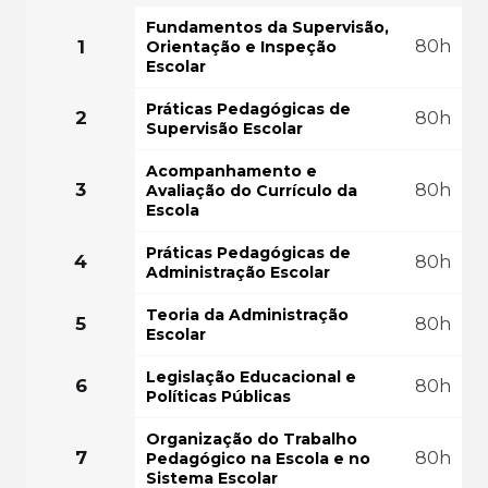
FAÇA SUA MATRÍ
COMEÇAR AGORA
Fundamentos da Supervisão,
1
80h
Orientação e Inspeção
GRÁTIS PO
Escolar
Práticas Pedagógicas de
2
80h
Supervisão Escolar
Acompanhamento e
3
80h
Avaliação do Currículo da
Escola
Práticas Pedagógicas de
4
80h
Administração Escolar
Teoria da Administração
5
80h
Escolar
Legislação Educacional e
6
80h
Políticas Públicas
Organização do Trabalho
7
80h
Pedagógico na Escola e no
Sistema Escolar