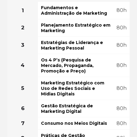
FAÇA SUA MATRÍ
COMEÇAR AGORA
Fundamentos e
1
80h
Administração de Marketing
GRÁTIS PO
Planejamento Estratégico em
2
80h
Marketing
Estratégias de Liderança e
3
80h
Marketing Pessoal
Os 4 P’s (Pesquisa de
4
80h
Mercado, Propaganda,
Promoção e Preço)
Marketing Estratégico com
5
80h
Uso de Redes Sociais e
Mídias Digitais
Gestão Estratégica de
6
80h
Marketing Digital
7
Consumo nos Meios Digitais
80h
Práticas de Gestão