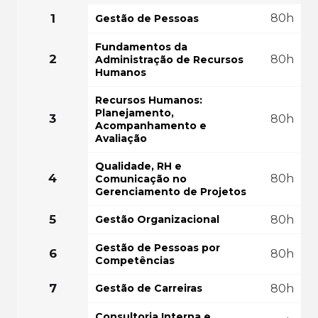
FAÇA SUA MATRÍ
COMEÇAR AGORA
1
80h
Gestão de Pessoas
GRÁTIS PO
Fundamentos da
2
80h
Administração de Recursos
Humanos
Recursos Humanos:
Planejamento,
3
80h
Acompanhamento e
Avaliação
Qualidade, RH e
4
80h
Comunicação no
Gerenciamento de Projetos
5
Gestão Organizacional
80h
Gestão de Pessoas por
6
80h
Competências
7
Gestão de Carreiras
80h
Consultoria Interna e