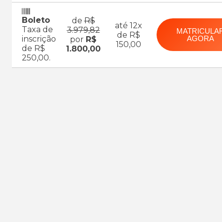
Boleto
de
R$
até 12x
Taxa de
3.979,82
MATRICULA
de R$
inscrição
AGORA
por
R$
150,00
de R$
1.800,00
250,00.