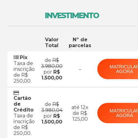
INVESTIMENTO
Valor
Nº de
Total
parcelas
Pix
de
R$
Taxa de
3.980,00
MATRICULA
inscrição
–
AGORA
por
R$
de R$
1.500,00
250,00.
Cartão
de
de
R$
até 12x
Crédito
3.980,04
MATRICULA
de R$
Taxa de
AGORA
por
R$
125,00
inscrição
1.500,00
de R$
250,00.