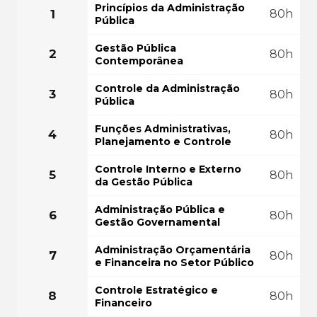
FAÇA SUA MATRÍ
Princípios da Administração
1
80h
Pública
GRÁTIS PO
Gestão Pública
2
80h
Contemporânea
Controle da Administração
3
80h
Pública
Funções Administrativas,
4
80h
Planejamento e Controle
Controle Interno e Externo
5
80h
da Gestão Pública
Administração Pública e
6
80h
Gestão Governamental
Administração Orçamentária
7
80h
e Financeira no Setor Público
Controle Estratégico e
8
80h
Financeiro