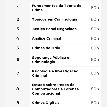
FAÇA SUA MATRÍ
COMEÇAR AGORA
Fundamentos da Teoria do
1
80h
Crime
GRÁTIS PO
2
Tópicos em Criminologia
80h
3
Justiça Penal Negociada
80h
4
Análise Criminal
80h
5
Crimes de Ódio
80h
Segurança Pública e
6
80h
Criminologia
Psicologia e Investigação
7
80h
Criminal
Estudo sobre Redes de
8
80h
Computadores e Forense
Computacional
9
Crimes Digitais
80h