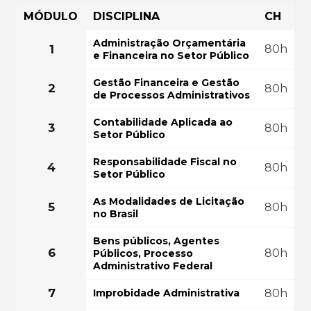
MÓDULO
DISCIPLINA
CH
Administração Orçamentária
COMEÇAR AGORA
1
80h
FAÇA SUA MATRÍ
e Financeira no Setor Público
Gestão Financeira e Gestão
GRÁTIS PO
2
80h
de Processos Administrativos
Contabilidade Aplicada ao
3
80h
Setor Público
Responsabilidade Fiscal no
4
80h
Setor Público
As Modalidades de Licitação
5
80h
no Brasil
Bens públicos, Agentes
6
80h
Públicos, Processo
Administrativo Federal
7
Improbidade Administrativa
80h