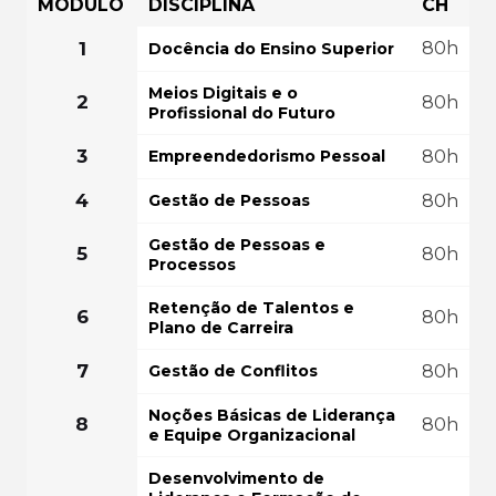
MÓDULO
DISCIPLINA
CH
FAÇA SUA MATRÍ
COMEÇAR AGORA
1
80h
Docência do Ensino Superior
GRÁTIS PO
Meios Digitais e o
2
80h
Profissional do Futuro
3
Empreendedorismo Pessoal
80h
4
Gestão de Pessoas
80h
Gestão de Pessoas e
5
80h
Processos
Retenção de Talentos e
6
80h
Plano de Carreira
7
Gestão de Conflitos
80h
Noções Básicas de Liderança
8
80h
e Equipe Organizacional
Desenvolvimento de