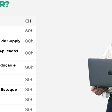
R?
CH
80h
 de Supply
80h
Aplicados
80h
odução e
80h
80h
e Estoque
80h
80h
80h