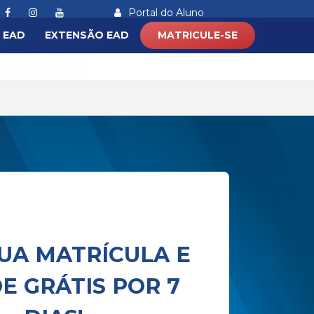
Portal do Aluno
 EAD
EXTENSÃO EAD
MATRICULE-SE
) 97237 - 9682
WhatsApp
UA MATRÍCULA E
E GRÁTIS POR 7