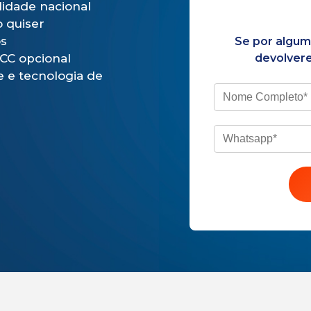
idade nacional
o quiser
os
Se por algum 
CC opcional
devolvere
 e tecnologia de