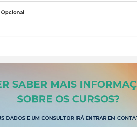
 Opcional
R SABER MAIS
INFORMAÇ
SOBRE OS CURSOS
?
US DADOS E UM CONSULTOR IRÁ ENTRAR EM CONTA