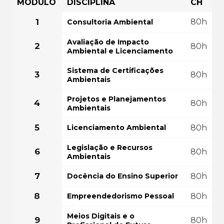
MÓDULO
DISCIPLINA
CH
FAÇA SUA MATRÍ
COMEÇAR AGORA
1
80h
Consultoria Ambiental
GRÁTIS PO
Avaliação de Impacto
2
80h
Ambiental e Licenciamento
Sistema de Certificações
3
80h
Ambientais
Projetos e Planejamentos
4
80h
Ambientais
5
Licenciamento Ambiental
80h
Legislação e Recursos
6
80h
Ambientais
7
Docência do Ensino Superior
80h
8
Empreendedorismo Pessoal
80h
Meios Digitais e o
9
80h