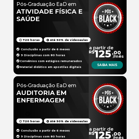
Pós-Graduação EaD em
ATIVIDADE FÍSICA E
SAÚDE
720 horas
Até 50% de videoaulas
a partir de
Conclusão a partir de 6 meses
125
R$
,00
9 Disciplinas com 80 horas
/mês
Convênios com estágios remunerados
SAIBA MAIS
Material didático em apostilas digitais
Pós-Graduação EaD em
AUDITORIA EM
ENFERMAGEM
720 horas
Até 50% de videoaulas
a partir de
Conclusão a partir de 6 meses
125
R$
,00
9 Disciplinas com 80 horas
/mês