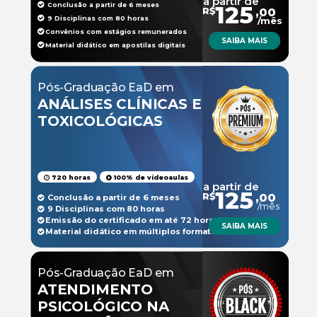
a partir de
Conclusão a partir de 6 meses
125
R$
,00
9 Disciplinas com 80 horas
/mês
Convênios com estágios remunerados
SAIBA MAIS
Material didático em apostilas digitais
Pós-Graduação EaD em
ANÁLISES CLÍNICAS E
TOXICOLÓGICAS
720 horas
100% de videoaulas
a partir de
125
R$
,00
Conclusão a partir de 6 meses
/mês
9 Disciplinas com 80 horas
Emissão do certificado em até 72 horas
SAIBA MAIS
Material didático em múltiplos formatos
Pós-Graduação EaD em
ATENDIMENTO
PSICOLÓGICO NA