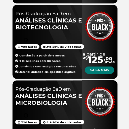
Pós-Graduação EaD em
ANÁLISES CLÍNICAS E
BIOTECNOLOGIA
720 horas
Até 50% de videoaulas
a partir de
Conclusão a partir de 6 meses
125
R$
,00
9 Disciplinas com 80 horas
/mês
Convênios com estágios remunerados
SAIBA MAIS
Material didático em apostilas digitais
Pós-Graduação EaD em
ANÁLISES CLÍNICAS E
MICROBIOLOGIA
720 horas
Até 50% de videoaulas