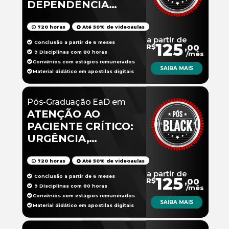
DEPENDÊNCIA
QUÍMICA
720 horas
Até 50% de videoaulas
a partir de
Conclusão a partir de 6 meses
125
R$
,00
9 Disciplinas com 80 horas
/mês
Convênios com estágios remunerados
SAIBA MAIS
Material didático em apostilas digitais
Pós-Graduação EaD em
ATENÇÃO AO
PACIENTE CRÍTICO:
URGÊNCIA,
EMERGÊNCIA E UTI
720 horas
Até 50% de videoaulas
a partir de
Conclusão a partir de 6 meses
125
R$
,00
9 Disciplinas com 80 horas
/mês
Convênios com estágios remunerados
SAIBA MAIS
Material didático em apostilas digitais