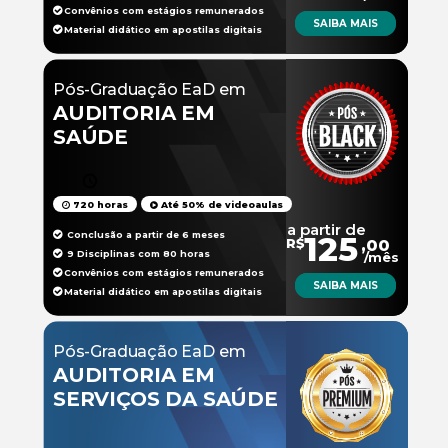
Convênios com estágios remunerados
SAIBA MAIS
Material didático em apostilas digitais
Pós-Graduação EaD em
AUDITORIA EM
SAÚDE
720 horas
Até 50% de videoaulas
a partir de
Conclusão a partir de 6 meses
125
R$
,00
9 Disciplinas com 80 horas
/mês
Convênios com estágios remunerados
SAIBA MAIS
Material didático em apostilas digitais
Pós-Graduação EaD em
AUDITORIA EM
SERVIÇOS DA SAÚDE