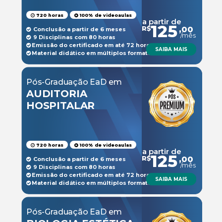
720 horas
100% de videoaulas
a partir de
125
R$
,00
Conclusão a partir de 6 meses
/mês
9 Disciplinas com 80 horas
Emissão do certificado em até 72 horas
SAIBA MAIS
Material didático em múltiplos formatos
Pós-Graduação EaD em
AUDITORIA
HOSPITALAR
720 horas
100% de videoaulas
a partir de
125
R$
,00
Conclusão a partir de 6 meses
/mês
9 Disciplinas com 80 horas
Emissão do certificado em até 72 horas
SAIBA MAIS
Material didático em múltiplos formatos
Pós-Graduação EaD em