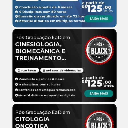
a partir de
125
R$
,00
Conclusão a partir de 6 meses
/mês
9 Disciplinas com 80 horas
Emissão do certificado em até 72 horas
SAIBA MAIS
Material didático em múltiplos formatos
Pós-Graduação EaD em
CINESIOLOGIA,
BIOMECÂNICA E
TREINAMENTO
FÍSICO
720 horas
Até 50% de videoaulas
a partir de
Conclusão a partir de 6 meses
125
R$
,00
9 Disciplinas com 80 horas
/mês
Convênios com estágios remunerados
SAIBA MAIS
Material didático em apostilas digitais
Pós-Graduação EaD em
CITOLOGIA
ONCÓTICA