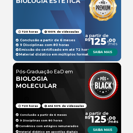
BIOLOGIA ESTÉTICA
720 horas
100% de videoaulas
a partir de
125
R$
,00
Conclusão a partir de 6 meses
/mês
9 Disciplinas com 80 horas
Emissão do certificado em até 72 horas
SAIBA MAIS
Material didático em múltiplos formatos
Pós-Graduação EaD em
BIOLOGIA
MOLECULAR
720 horas
Até 50% de videoaulas
a partir de
Conclusão a partir de 6 meses
125
R$
,00
9 Disciplinas com 80 horas
/mês
Convênios com estágios remunerados
SAIBA MAIS
Material didático em apostilas digitais