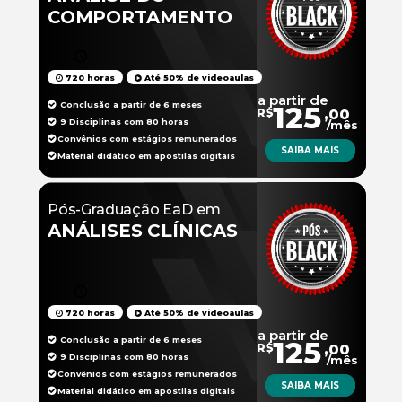
COMPORTAMENTO
720 horas
Até 50% de videoaulas
a partir de
Conclusão a partir de 6 meses
125
R$
,00
9 Disciplinas com 80 horas
/mês
Convênios com estágios remunerados
SAIBA MAIS
Material didático em apostilas digitais
Pós-Graduação EaD em
ANÁLISES CLÍNICAS
720 horas
Até 50% de videoaulas
a partir de
Conclusão a partir de 6 meses
125
R$
,00
9 Disciplinas com 80 horas
/mês
Convênios com estágios remunerados
SAIBA MAIS
Material didático em apostilas digitais