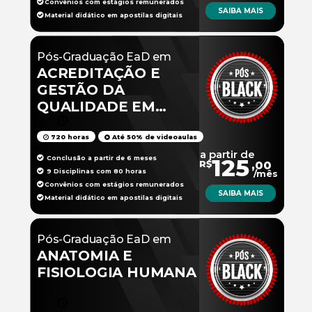
Convênios com estágios remunerados
SAIBA MAIS
Material didático em apostilas digitais
Pós-Graduação EaD em
ACREDITAÇÃO E
GESTÃO DA
QUALIDADE EM
SAÚDE
720 horas
Até 50% de videoaulas
a partir de
Conclusão a partir de 6 meses
125
R$
,00
9 Disciplinas com 80 horas
/mês
Convênios com estágios remunerados
SAIBA MAIS
Material didático em apostilas digitais
Pós-Graduação EaD em
ANATOMIA E
FISIOLOGIA HUMANA