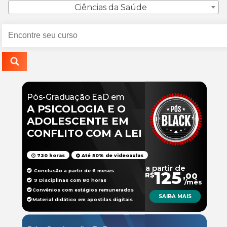
Ciências da Saúde
Pós-Graduação EaD em
A PSICOLOGIA E O
ADOLESCENTE EM
CONFLITO COM A LEI
720 horas
Até 50% de videoaulas
a partir de
Conclusão a partir de 6 meses
125
R$
,00
9 Disciplinas com 80 horas
/mês
Convênios com estágios remunerados
SAIBA MAIS
Material didático em apostilas digitais