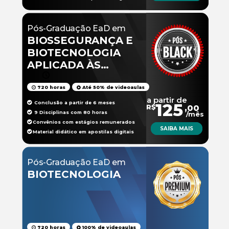
Pós-Graduação EaD em
BIOSSEGURANÇA E
BIOTECNOLOGIA
APLICADA ÀS
CIÊNCIAS DA SAÚDE
720 horas
Até 50% de videoaulas
a partir de
Conclusão a partir de 6 meses
125
R$
,00
9 Disciplinas com 80 horas
/mês
Convênios com estágios remunerados
SAIBA MAIS
Material didático em apostilas digitais
Pós-Graduação EaD em
BIOTECNOLOGIA
720 horas
100% de videoaulas