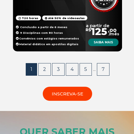
720 horas
Até 50% de videoaulas
a partir de
Conclusão a partir de 6 meses
125
R$
,00
9 Disciplinas com 80 horas
/mês
Convênios com estágios remunerados
SAIBA MAIS
Material didático em apostilas digitais
1
2
3
4
5
...
7
INSCREVA-SE
QUER SABER MAIS