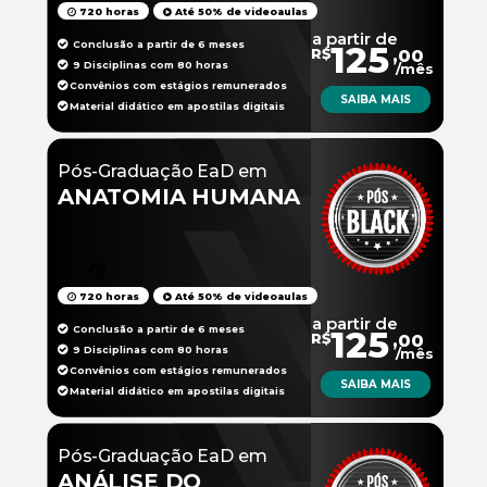
720 horas
Até 50% de videoaulas
a partir de
Conclusão a partir de 6 meses
125
R$
,00
9 Disciplinas com 80 horas
/mês
Convênios com estágios remunerados
SAIBA MAIS
Material didático em apostilas digitais
Pós-Graduação EaD em
ANATOMIA HUMANA
720 horas
Até 50% de videoaulas
a partir de
Conclusão a partir de 6 meses
125
R$
,00
9 Disciplinas com 80 horas
/mês
Convênios com estágios remunerados
SAIBA MAIS
Material didático em apostilas digitais
Pós-Graduação EaD em
ANÁLISE DO