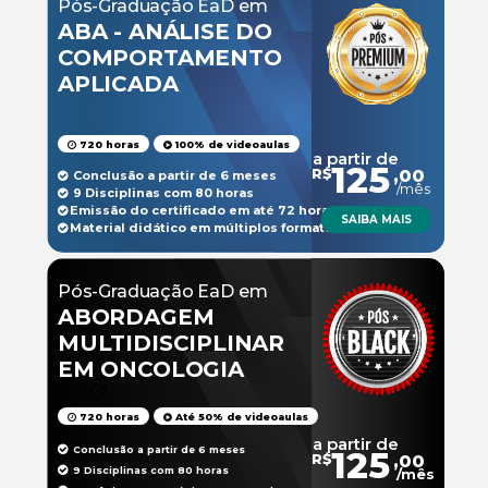
Pós-Graduação EaD em
ABA - ANÁLISE DO
COMPORTAMENTO
APLICADA
720 horas
100% de videoaulas
a partir de
125
R$
,00
Conclusão a partir de 6 meses
/mês
9 Disciplinas com 80 horas
Emissão do certificado em até 72 horas
SAIBA MAIS
Material didático em múltiplos formatos
Pós-Graduação EaD em
ABORDAGEM
MULTIDISCIPLINAR
EM ONCOLOGIA
720 horas
Até 50% de videoaulas
a partir de
Conclusão a partir de 6 meses
125
R$
,00
9 Disciplinas com 80 horas
/mês