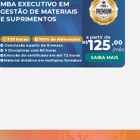
MBA EXECUTIVO EM
GESTÃO DE MATERIAIS
E SUPRIMENTOS
a partir de
125
720 horas
100% de videoaulas
,00
R$
Conclusão a partir de 6 meses
/mês
9 Disciplinas com 80 horas
Emissão do certificado em até 72 horas
SAIBA MAIS
Material didático em múltiplos formatos