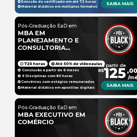
Emissão do certificado em até 72 horas
SAIBA MAIS
Material didático em múltiplos formatos
Pós-Graduação EaD em
MBA EM
PLANEJAMENTO E
CONSULTORIA
TRIBUTÁRIA
720 horas
Até 50% de videoaulas
a partir de
125
,0
Conclusão a partir de 6 meses
R$
9 Disciplinas com 80 horas
/m
Convênios com estágios remunerados
SAIBA MAIS
Material didático em apostilas digitais
Pós-Graduação EaD em
MBA EXECUTIVO EM
COMÉRCIO