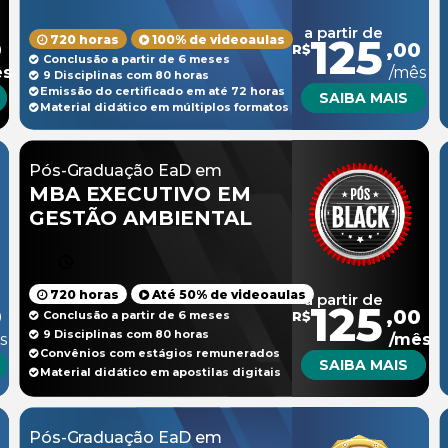
a partir de
125
720 horas
100% de videoaulas
0
,00
R$
Conclusão a partir de 6 meses
ês
/mês
9 Disciplinas com 80 horas
Emissão do certificado em até 72 horas
SAIBA MAIS
Material didático em múltiplos formatos
Pós-Graduação EaD em
MBA EXECUTIVO EM
GESTÃO AMBIENTAL
720 horas
Até 50% de videoaulas
a partir de
125
0
,00
Conclusão a partir de 6 meses
R$
9 Disciplinas com 80 horas
s
/mês
Convênios com estágios remunerados
SAIBA MAIS
Material didático em apostilas digitais
Pós-Graduação EaD em