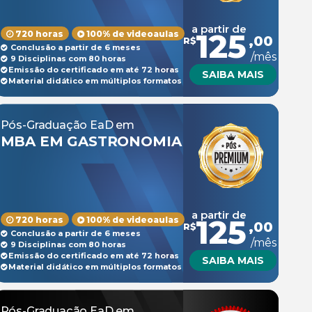
a partir de
125
720 horas
100% de videoaulas
,00
R$
Conclusão a partir de 6 meses
/mês
9 Disciplinas com 80 horas
Emissão do certificado em até 72 horas
SAIBA MAIS
Material didático em múltiplos formatos
Pós-Graduação EaD em
MBA EM GASTRONOMIA
a partir de
125
720 horas
100% de videoaulas
,00
R$
Conclusão a partir de 6 meses
/mês
9 Disciplinas com 80 horas
Emissão do certificado em até 72 horas
SAIBA MAIS
Material didático em múltiplos formatos
Pós-Graduação EaD em