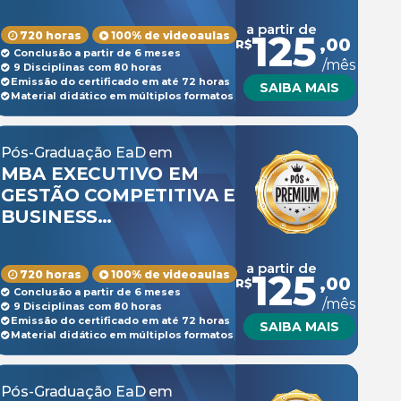
a partir de
125
720 horas
100% de videoaulas
,00
R$
Conclusão a partir de 6 meses
/mês
9 Disciplinas com 80 horas
Emissão do certificado em até 72 horas
SAIBA MAIS
Material didático em múltiplos formatos
Pós-Graduação EaD em
MBA EXECUTIVO EM
GESTÃO COMPETITIVA E
BUSINESS
INTELLIGENCE (BI)
a partir de
125
720 horas
100% de videoaulas
,00
R$
Conclusão a partir de 6 meses
/mês
9 Disciplinas com 80 horas
Emissão do certificado em até 72 horas
SAIBA MAIS
Material didático em múltiplos formatos
Pós-Graduação EaD em