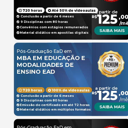
ECONOMIA
720 horas
Até 50% de videoaulas
a partir de
125
,0
Conclusão a partir de 6 meses
R$
9 Disciplinas com 80 horas
/m
Convênios com estágios remunerados
SAIBA MAIS
Material didático em apostilas digitais
Pós-Graduação EaD em
MBA EM EDUCAÇÃO E
MODALIDADES DE
ENSINO EAD
a partir de
125
720 horas
100% de videoaulas
,0
R$
Conclusão a partir de 6 meses
/mê
9 Disciplinas com 80 horas
Emissão do certificado em até 72 horas
SAIBA MAIS
Material didático em múltiplos formatos
Pós-Graduação EaD em