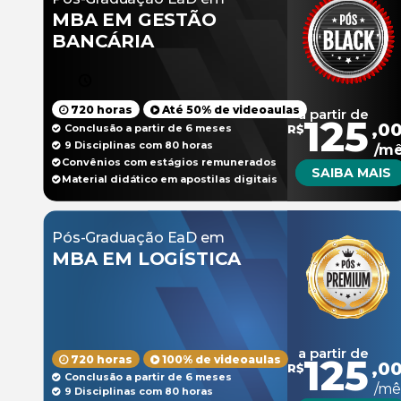
MBA EM GESTÃO
BANCÁRIA
720 horas
Até 50% de videoaulas
a partir de
125
,0
Conclusão a partir de 6 meses
R$
9 Disciplinas com 80 horas
/m
Convênios com estágios remunerados
SAIBA MAIS
Material didático em apostilas digitais
Pós-Graduação EaD em
MBA EM LOGÍSTICA
a partir de
125
720 horas
100% de videoaulas
,0
R$
Conclusão a partir de 6 meses
/mê
9 Disciplinas com 80 horas