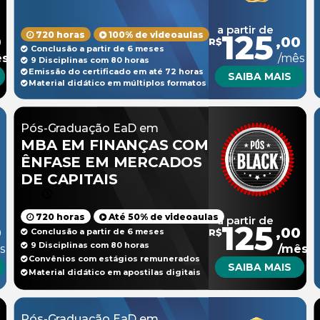
a partir de
125
720 horas
100% de videoaulas
0
,00
R$
Conclusão a partir de 6 meses
ês
/mês
9 Disciplinas com 80 horas
Emissão do certificado em até 72 horas
SAIBA MAIS
Material didático em múltiplos formatos
Pós-Graduação EaD em
MBA EM FINANÇAS COM
ÊNFASE EM MERCADOS
DE CAPITAIS
720 horas
Até 50% de videoaulas
a partir de
125
0
,00
Conclusão a partir de 6 meses
R$
9 Disciplinas com 80 horas
s
/mês
Convênios com estágios remunerados
SAIBA MAIS
Material didático em apostilas digitais
Pós-Graduação EaD em