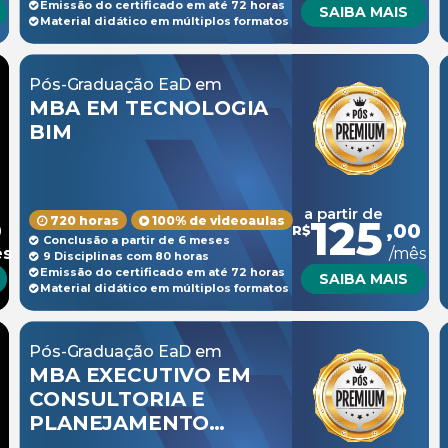
Emissão do certificado em até 72 horas
SAIBA MAIS
Material didático em múltiplos formatos
Pós-Graduação EaD em
MBA EM TECNOLOGIA
BIM
a partir de
125
720 horas
100% de videoaulas
0
,00
R$
Conclusão a partir de 6 meses
ês
/mês
9 Disciplinas com 80 horas
Emissão do certificado em até 72 horas
SAIBA MAIS
Material didático em múltiplos formatos
Pós-Graduação EaD em
MBA EXECUTIVO EM
CONSULTORIA E
PLANEJAMENTO
EMPRESARIAL