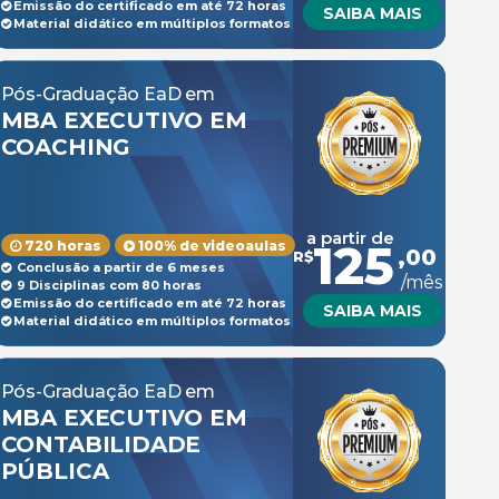
Emissão do certificado em até 72 horas
SAIBA MAIS
Material didático em múltiplos formatos
Pós-Graduação EaD em
MBA EXECUTIVO EM
COACHING
a partir de
125
720 horas
100% de videoaulas
,00
R$
Conclusão a partir de 6 meses
/mês
9 Disciplinas com 80 horas
Emissão do certificado em até 72 horas
SAIBA MAIS
Material didático em múltiplos formatos
Pós-Graduação EaD em
MBA EXECUTIVO EM
CONTABILIDADE
PÚBLICA