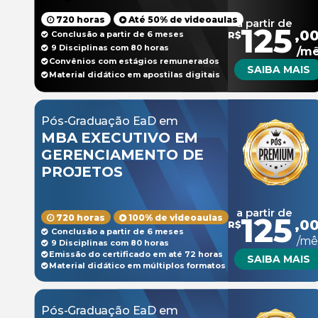
720 horas
Até 50% de videoaulas
a partir de
125
,0
Conclusão a partir de 6 meses
R$
9 Disciplinas com 80 horas
/m
Convênios com estágios remunerados
SAIBA MAIS
Material didático em apostilas digitais
Pós-Graduação EaD em
MBA EXECUTIVO EM
GERENCIAMENTO DE
PROJETOS
a partir de
125
720 horas
100% de videoaulas
,0
R$
Conclusão a partir de 6 meses
/mê
9 Disciplinas com 80 horas
Emissão do certificado em até 72 horas
SAIBA MAIS
Material didático em múltiplos formatos
Pós-Graduação EaD em