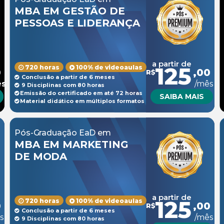
MBA EM GESTÃO DE
PESSOAS E LIDERANÇA
a partir de
125
720 horas
100% de videoaulas
0
,00
R$
Conclusão a partir de 6 meses
ês
/mês
9 Disciplinas com 80 horas
Emissão do certificado em até 72 horas
SAIBA MAIS
Material didático em múltiplos formatos
Pós-Graduação EaD em
MBA EM MARKETING
DE MODA
a partir de
125
720 horas
100% de videoaulas
0
,00
R$
Conclusão a partir de 6 meses
s
/mês
9 Disciplinas com 80 horas