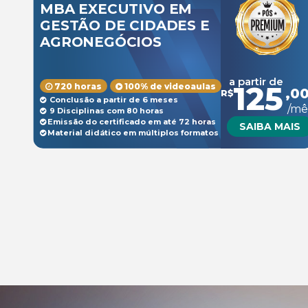
MBA EXECUTIVO EM
GESTÃO DE CIDADES E
AGRONEGÓCIOS
a partir de
125
720 horas
100% de videoaulas
,0
R$
Conclusão a partir de 6 meses
/mê
9 Disciplinas com 80 horas
Emissão do certificado em até 72 horas
SAIBA MAIS
Material didático em múltiplos formatos