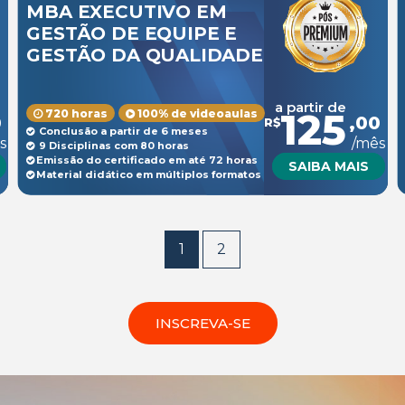
MBA EXECUTIVO EM
GESTÃO DE EQUIPE E
GESTÃO DA QUALIDADE
a partir de
125
720 horas
100% de videoaulas
0
,00
R$
Conclusão a partir de 6 meses
s
/mês
9 Disciplinas com 80 horas
Emissão do certificado em até 72 horas
SAIBA MAIS
Material didático em múltiplos formatos
1
2
INSCREVA-SE